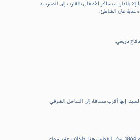
لوصول إليها إلا بالقارب، يسافر الأطفال بالقارب إلى المدرسة
 عذبة على الشاطئ.
فاع تاريخي.
عز والصيد. إنها أقرب مسافة إلى الساحل الشرقي،
المعلم الأكثر شهرة في المنطقة. وضعت بريطانيا أول كابل تلغراف هنا في عام 1864. يوفر الغطس هنا إطلالات على سمك