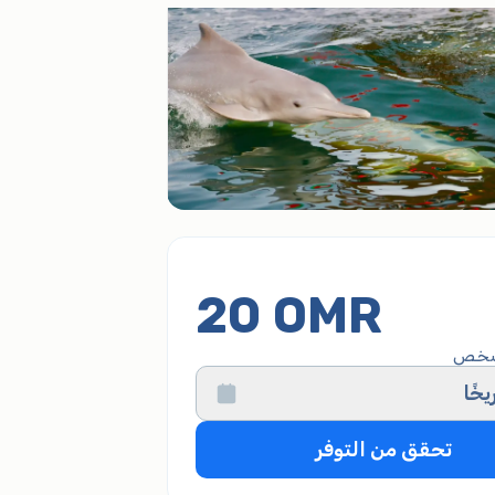
20 OMR
شخص
يخًا
تحقق من التوفر