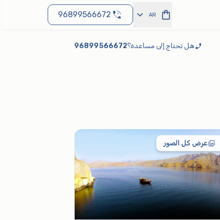
96899566672
AR
هل تحتاج إلى مساعدة؟
96899566672
عرض كل الصور