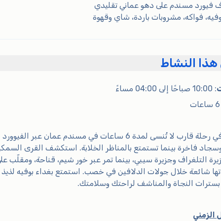
 فيورد مسندم على دهو عماني تقليدي
وفيه، فواكه، مشروبات باردة، شاي وقهوة
هذا النشاط
ت
: 10:00 صباحًا إلى 04:00 مساءً
ات
انطلق في رحلة قارب لا تُنسى لمدة 6 ساعات في مسندم ع
سجاد فاخرة بينما تستمتع بالمناظر الخلابة. استكشف القرى السمكي
رة التلغراف وجزيرة سيبي، بينما تمر عبر خور شيم، قناحة، ومقلّب ع
ا شائعة خلال جولات الدلافين في خصب. استمتع بغداء بوفيه لذيذ وم
بسترات النجاة والمناشف لراحتك وسلامتك.
 الزمني