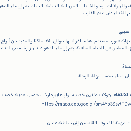
، والجرّافات، ونمو الشعاب المرجانية النابضة بالحياة. يتم إرساء ال
يم الغداء على متن القارب.
 سيبي
:
تقع في نهاية فيورد مسندم، هذه القرية بها 
بالغطس في المياه الصافية. يتم إرساء الدهو عند جزيرة سيبي لمد
:
لى ميناء خصب. نهاية الرحلة.
الالتقاء
: جولات دلفين خصب، لولو هايبرماركت خصب، مدينة خصب OM خصب OM، الخصيب 811، عمان
https://maps.app.goo.gl/sm4Yo33sWTC
 مهمة للضيوف القادمين إلى سلطنة عمان