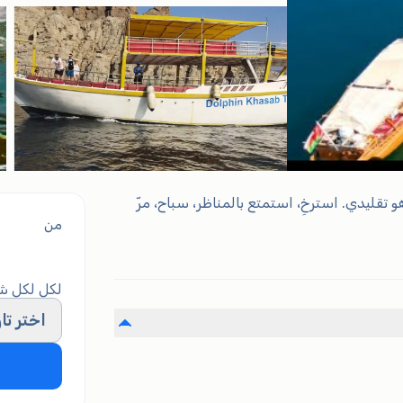
تقليدي. استرخِ، استمتع بالمناظر، سباح، مرّ
من
لكل لكل 
اختر تار