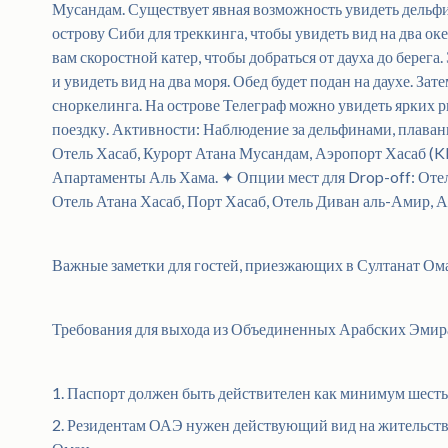
Мусандам. Существует явная возможность увидеть дельфи
острову Сиби для треккинга, чтобы увидеть вид на два о
вам скоростной катер, чтобы добраться от дауха до берега
и увидеть вид на два моря. Обед будет подан на даухе. За
сноркелинга. На острове Телеграф можно увидеть ярких р
поездку. Активности: Наблюдение за дельфинами, плаван
Отель Хасаб, Курорт Атана Мусандам, Аэропорт Хасаб (KH
Апартаменты Аль Хама. ✦ Опции мест для Drop-off: Отел
Отель Атана Хасаб, Порт Хасаб, Отель Диван аль-Амир, 
Важные заметки для гостей, приезжающих в Султанат Ом
Требования для выхода из Объединенных Арабских Эмир
1. Паспорт должен быть действителен как минимум шесть
2. Резидентам ОАЭ нужен действующий вид на жительств