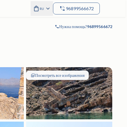
96899566672
RU
Нужна помощь?
96899566672
Посмотреть все изображения