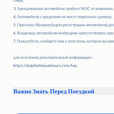
Оман.
3. Арендованные автомобили требуют NOC от компании.
4. Автомобили с кредитами не могут пересекать границу.
5. Оригинал Мулькия (карта регистрации автомобиля) до
6. Владельцу автомобиля необходимо присутствовать пр
7. Пожалуйста, сообщите нам о типе визы, которую вы име
для получения дополнительной информации :
https://dolphinkhasabtours.com/faq
Важно Знать Перед Поездкой
• Мгновенное подтверждение будет получено в момент б
определенное место встречи за 30 минут до запланирован