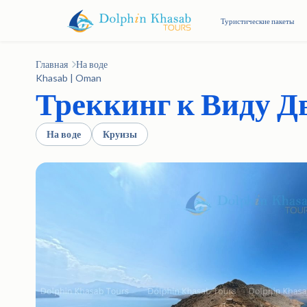
Туристические пакеты
Главная
На воде
Khasab | Oman
Треккинг к Виду Д
На воде
Круизы