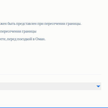
лжен быть представлен при пересечении границы.
и пересечении границы
ете, перед поездкой в Оман.
ронирования • Гостю необходимо прибыть в заранее
ного отправления. • Пожалуйста, уважайте обычаи и