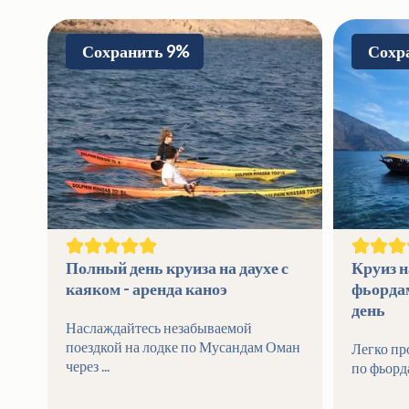
Сохранить 9%
Сохр
Полный день круиза на даухе с
Круиз н
каяком - аренда каноэ
фьорда
день
Наслаждайтесь незабываемой
поездкой на лодке по Мусандам Оман
Легко пр
через ...
по фьорд