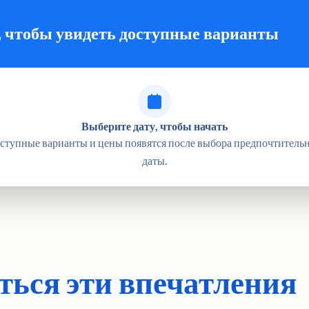
ков с проблемами спины • Нет проблем с сердцем или
должны иметь умеренный уровень физической подготовки •
, чтобы увидеть доступные варианты
 плохой погоды, вам будет предложена другая дата или
аксимум 25 путешественников • Не доступно для колясок •
Выберите дату, чтобы начать
ступные варианты и цены появятся после выбора предпочтитель
даты.
ться эти впечатления