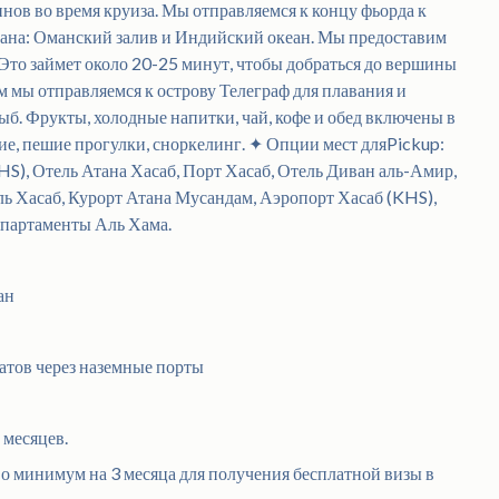
нов во время круиза. Мы отправляемся к концу фьорда к
кеана: Оманский залив и Индийский океан. Мы предоставим
. Это займет около 20-25 минут, чтобы добраться до вершины
тем мы отправляемся к острову Телеграф для плавания и
ыб. Фрукты, холодные напитки, чай, кофе и обед включены в
ие, пешие прогулки, сноркелинг. ✦ Опции мест дляPickup:
S), Отель Атана Хасаб, Порт Хасаб, Отель Диван аль-Амир,
ь Хасаб, Курорт Атана Мусандам, Аэропорт Хасаб (KHS),
Апартаменты Аль Хама.
ан
атов через наземные порты
 месяцев.
о минимум на 3 месяца для получения бесплатной визы в