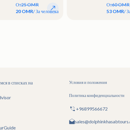
От
25 OMR
От
60 OMR
20 OMR
/ За человека
53 OMR
/ З
мся в списках на
Условия и положения
Политика конфиденциальности
dvisor
+96899566672
sales@dolphinkhasabtours
urGuide