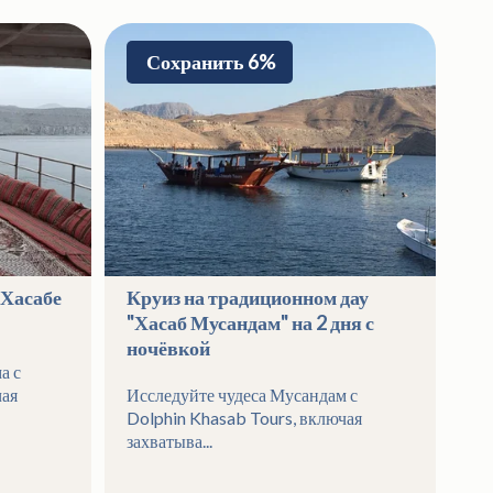
Сохранить 6%
 Хасабе
Круиз на традиционном дау
По
"Хасаб Мусандам" на 2 дня с
тр
ночёвкой
а с
На
чая
Исследуйте чудеса Мусандам с
оп
Dolphin Khasab Tours, включая
Му
захватыва...