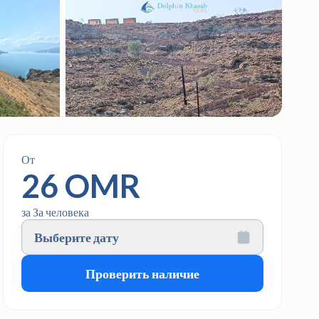
От
26 OMR
за За человека
Выберите дату
Проверить наличие