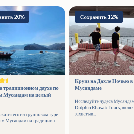
анить 20%
Сохранить 12%
Круиз на Дахле Ночью в
а традиционном даухе по
Мусандаме
м Мусандам на целый
Исследуйте чудеса Мусандам
Dolphin Khasab Tours, вклю
захватыв...
окатитесь на групповом туре
ам Мусандам на традицион...