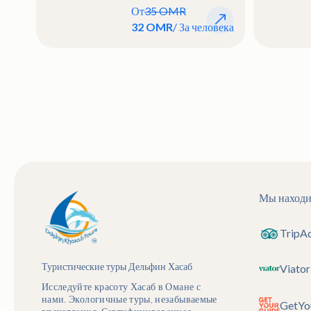
От
35 OMR
32 OMR
/ За человека
Мы находи
TripA
Туристические туры Дельфин Хасаб
Viator
Исследуйте красоту Хасаб в Омане с
нами. Экологичные туры, незабываемые
GetYo