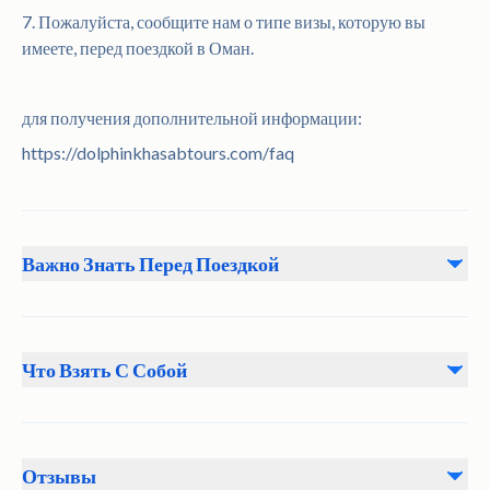
7. Пожалуйста, сообщите нам о типе визы, которую вы
имеете, перед поездкой в Оман.
для получения дополнительной информации:
https://dolphinkhasabtours.com/faq
Важно Знать Перед Поездкой
• Мгновенное подтверждение будет получено в момент
бронирования • Гость должен прибыть в заранее
Что Взять С Собой
определенное место встречи за 30 минут до
запланированного отправления. • Пожалуйста, уважайте
Носите удобную одежду.
обычаи и традиции Омана • Не рекомендуется для
путешественников с проблемами спины • Без сердечно-
Отзывы